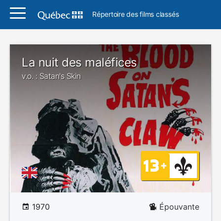
Répertoire des films classés
La nuit des maléfices
v.o. : Satan's Skin
1970
Épouvante