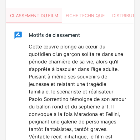
CLASSEMENT DU FILM
FICHE TECHNIQUE
DISTRIBUTE
Classement
Motifs de classement
Classement
du
Cette œuvre plonge au cœur du
quotidien d’un garçon solitaire dans une
film
période charnière de sa vie, alors qu’il
s’apprête à basculer dans l’âge adulte.
Puisant à même ses souvenirs de
jeunesse et relatant une tragédie
familiale, le scénariste et réalisateur
Paolo Sorrentino témoigne de son amour
du ballon rond et du septième art. Il
convoque à la fois Maradona et Fellini,
peignant une galerie de personnages
tantôt fantaisistes, tantôt graves.
Véritable récit initiatique, le film est