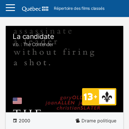
Répertoire des films classés
La candidate
v.o. : The Contender
2000
Drame politique