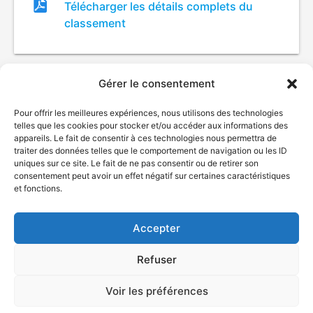
Fichier
Télécharger les détails complets du
de
classement
classement
Gérer le consentement
Pour offrir les meilleures expériences, nous utilisons des technologies
telles que les cookies pour stocker et/ou accéder aux informations des
appareils. Le fait de consentir à ces technologies nous permettra de
traiter des données telles que le comportement de navigation ou les ID
uniques sur ce site. Le fait de ne pas consentir ou de retirer son
© Gouvernement du Québec, 2026
consentement peut avoir un effet négatif sur certaines caractéristiques
et fonctions.
Nous joindre
Plan du site
Accepter
Accessibilité
Accès à l'information
Refuser
Déclaration de services
Politique de confidentialité
Voir les préférences