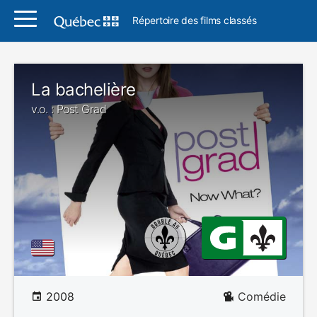
Répertoire des films classés
La bachelière
v.o. : Post Grad
2008
Comédie