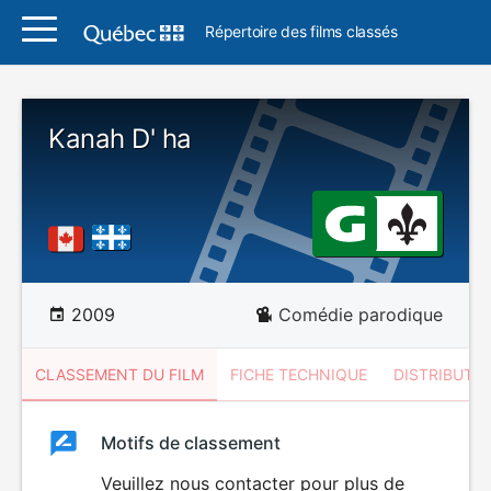
Répertoire des films classés
Kanah D' ha
2009
Comédie parodique
CLASSEMENT DU FILM
FICHE TECHNIQUE
DISTRIBUTE
Classement
Motifs de classement
Classement
du
Veuillez nous contacter pour plus de