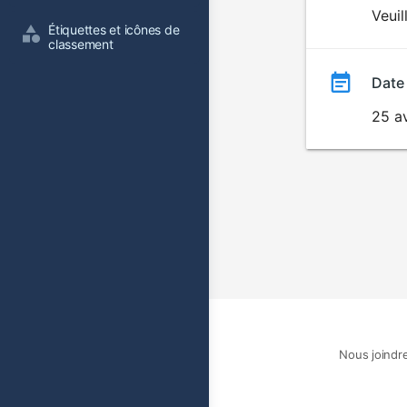
du
Veuil
Étiquettes et icônes de 
film
classement
Date
25 a
Nous joindr