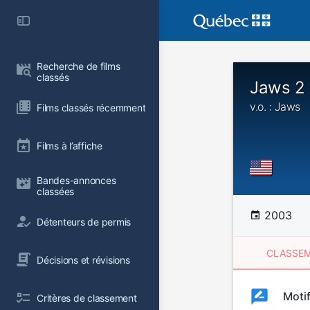
Recherche de films 
classés
Jaws 2
v.o. : Jaws
Films classés récemment
Films à l’affiche
Bandes-annonces 
classées
2003
Détenteurs de permis
CLASSEM
Décisions et révisions
Clas
Moti
Classemen
Critères de classement