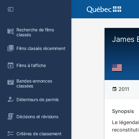
Recherche de films 
classés
James E
Films classés récemment
Films à l’affiche
Bandes-annonces 
classées
2011
Détenteurs de permis
Synopsis
Décisions et révisions
Le légendai
reconstitut
Critères de classement