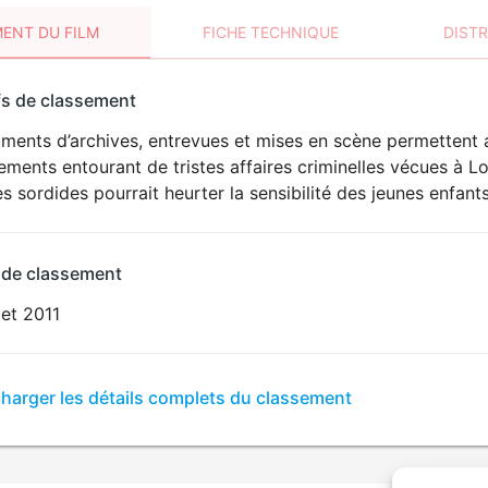
ENT DU FILM
FICHE TECHNIQUE
DIST
sement
fs de classement
t
ents d’archives, entrevues et mises en scène permettent au
DÉCONSEILLÉ
AUX JEUNES
ments entourant de tristes affaires criminelles vécues à Lo
ENFANTS
s sordides pourrait heurter la sensibilité des jeunes enfants
 de classement
llet 2011
er
charger les détails complets du classement
sement