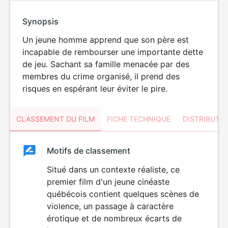
Synopsis
Un jeune homme apprend que son père est
incapable de rembourser une importante dette
de jeu. Sachant sa famille menacée par des
membres du crime organisé, il prend des
risques en espérant leur éviter le pire.
CLASSEMENT DU FILM
FICHE TECHNIQUE
DISTRIBUTE
Classement
Motifs de classement
Classement
du
Situé dans un contexte réaliste, ce
LANGAGE
premier film d'un jeune cinéaste
VULGAIRE
film
québécois contient quelques scènes de
violence, un passage à caractère
érotique et de nombreux écarts de