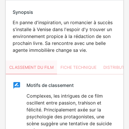
Synopsis
En panne d'inspiration, un romancier à succès
s'installe à Venise dans l'espoir d'y trouver un
environnement propice à la rédaction de son
prochain livre. Sa rencontre avec une belle
agente immobilière change sa vie.
CLASSEMENT DU FILM
FICHE TECHNIQUE
DISTRIBUTE
Classement
Motifs de classement
Classement
du
Complexes, les intrigues de ce film
DÉCONSEILLÉ
AUX JEUNES
oscillent entre passion, trahison et
film
ENFANTS
félicité. Principalement axée sur la
psychologie des protagonistes, une
scène suggère une tentative de suicide