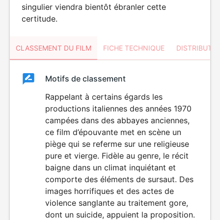
singulier viendra bientôt ébranler cette
certitude.
CLASSEMENT DU FILM
FICHE TECHNIQUE
DISTRIBUTE
Classement
Motifs de classement
Classement
du
Rappelant à certains égards les
VIOLENCE
productions italiennes des années 1970
HORREUR
film
campées dans des abbayes anciennes,
ce film d’épouvante met en scène un
piège qui se referme sur une religieuse
pure et vierge. Fidèle au genre, le récit
baigne dans un climat inquiétant et
comporte des éléments de sursaut. Des
images horrifiques et des actes de
violence sanglante au traitement gore,
dont un suicide, appuient la proposition.