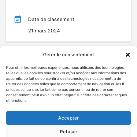
Date de classement
21 mars 2024
Gérer le consentement
Pour offrir les meilleures expériences, nous utilisons des technologies
telles que les cookies pour stocker et/ou accéder aux informations des
appareils. Le fait de consentir à ces technologies nous permettra de
traiter des données telles que le comportement de navigation ou les ID
uniques sur ce site. Le fait de ne pas consentir ou de retirer son
© Gouvernement du Québec, 2026
consentement peut avoir un effet négatif sur certaines caractéristiques
et fonctions.
Nous joindre
Plan du site
Accepter
Accessibilité
Accès à l'information
Refuser
Déclaration de services