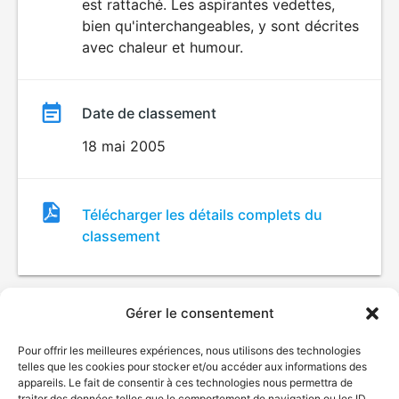
est rattaché. Les aspirantes vedettes,
bien qu'interchangeables, y sont décrites
avec chaleur et humour.
Date de classement
18 mai 2005
Fichier
Télécharger les détails complets du
de
classement
classement
Gérer le consentement
Pour offrir les meilleures expériences, nous utilisons des technologies
telles que les cookies pour stocker et/ou accéder aux informations des
appareils. Le fait de consentir à ces technologies nous permettra de
traiter des données telles que le comportement de navigation ou les ID