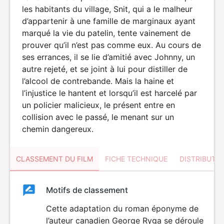
les habitants du village, Snit, qui a le malheur
d’appartenir à une famille de marginaux ayant
marqué la vie du patelin, tente vainement de
prouver qu’il n’est pas comme eux. Au cours de
ses errances, il se lie d’amitié avec Johnny, un
autre rejeté, et se joint à lui pour distiller de
l’alcool de contrebande. Mais la haine et
l’injustice le hantent et lorsqu’il est harcelé par
un policier malicieux, le présent entre en
collision avec le passé, le menant sur un
chemin dangereux.
CLASSEMENT DU FILM
FICHE TECHNIQUE
DISTRIBUTE
Classement
Motifs de classement
Classement
du
Cette adaptation du roman éponyme de
l’auteur canadien George Ryga se déroule
film