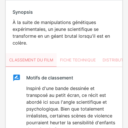
Synopsis
À la suite de manipulations génétiques
expérimentales, un jeune scientifique se
transforme en un géant brutal lorsqu'il est en
colère.
CLASSEMENT DU FILM
FICHE TECHNIQUE
DISTRIBUTE
Classement
Motifs de classement
Classement
du
Inspiré d'une bande dessinée et
DÉCONSEILLÉ
AUX JEUNES
transposé au petit écran, ce récit est
film
ENFANTS
abordé ici sous l'angle scientifique et
psychologique. Bien que totalement
irréalistes, certaines scènes de violence
pourraient heurter la sensibilité d'enfants