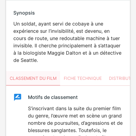
Synopsis
Un soldat, ayant servi de cobaye à une
expérience sur l’invisibilité, est devenu, en
cours de route, une redoutable machine à tuer
invisible. Il cherche principalement à s’attaquer
à la biologiste Maggie Dalton et à un détective
de Seattle.
CLASSEMENT DU FILM
FICHE TECHNIQUE
DISTRIBUTE
Classement
Motifs de classement
Classement
du
S’inscrivant dans la suite du premier film
VIOLENCE
du genre, l’œuvre met en scène un grand
film
nombre de poursuites, d’agressions et de
blessures sanglantes. Toutefois, le