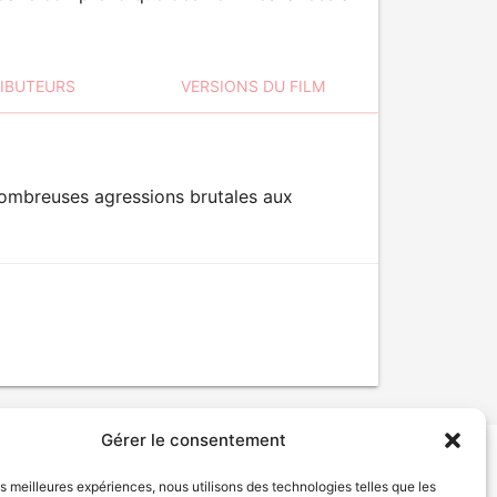
RIBUTEURS
VERSIONS DU FILM
nombreuses agressions brutales aux
Gérer le consentement
les meilleures expériences, nous utilisons des technologies telles que les
tion de services
Politique de confidentialité