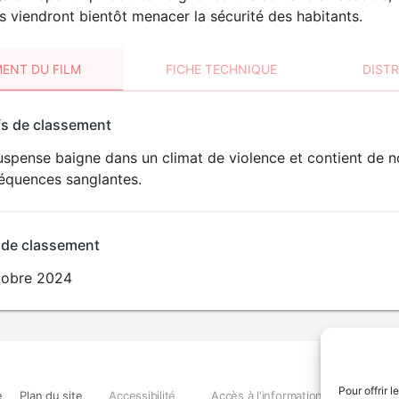
s viendront bientôt menacer la sécurité des habitants.
ENT DU FILM
FICHE TECHNIQUE
DIST
sement
fs de classement
t
uspense baigne dans un climat de violence et contient de 
VIOLENCE
équences sanglantes.
 de classement
tobre 2024
Pour offrir 
e
Plan du site
Accessibilité
Accès à l'information
Déclara