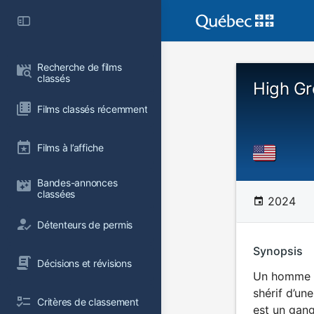
Recherche de films 
classés
High G
Films classés récemment
Films à l’affiche
Bandes-annonces 
classées
2024
Détenteurs de permis
Synopsis
Décisions et révisions
Un homme do
shérif d’un
Critères de classement
est un gan