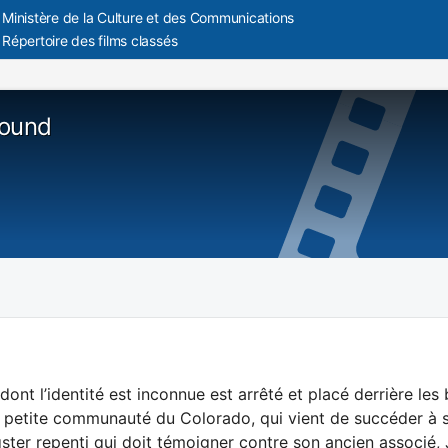
Ministère de la Culture et des Communications
Répertoire des films classés
round
nt l’identité est inconnue est arrêté et placé derrière les
e petite communauté du Colorado, qui vient de succéder à s
gster repenti qui doit témoigner contre son ancien associ