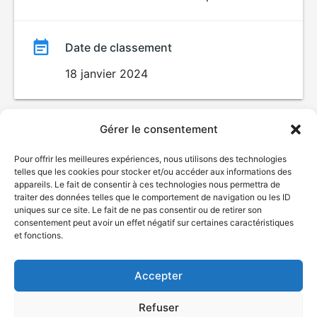
Date de classement
18 janvier 2024
Gérer le consentement
Pour offrir les meilleures expériences, nous utilisons des technologies
telles que les cookies pour stocker et/ou accéder aux informations des
appareils. Le fait de consentir à ces technologies nous permettra de
traiter des données telles que le comportement de navigation ou les ID
uniques sur ce site. Le fait de ne pas consentir ou de retirer son
© Gouvernement du Québec, 2026
consentement peut avoir un effet négatif sur certaines caractéristiques
et fonctions.
Nous joindre
Plan du site
Accepter
Accessibilité
Accès à l'information
Refuser
Déclaration de services