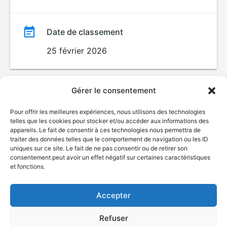
Date de classement
25 février 2026
Gérer le consentement
Pour offrir les meilleures expériences, nous utilisons des technologies
telles que les cookies pour stocker et/ou accéder aux informations des
appareils. Le fait de consentir à ces technologies nous permettra de
traiter des données telles que le comportement de navigation ou les ID
uniques sur ce site. Le fait de ne pas consentir ou de retirer son
© Gouvernement du Québec, 2026
consentement peut avoir un effet négatif sur certaines caractéristiques
et fonctions.
Nous joindre
Plan du site
Accepter
Accessibilité
Accès à l'information
Refuser
Déclaration de services