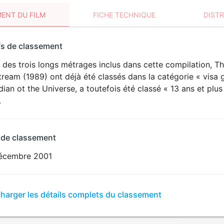
ENT DU FILM
FICHE TECHNIQUE
DIST
sement
fs de classement
t
des trois longs métrages inclus dans cette compilation, Th
VIOLENCE
tream (1989) ont déjà été classés dans la catégorie « visa g
ian ot the Universe, a toutefois été classé « 13 ans et plus
.
 de classement
écembre 2001
er
charger les détails complets du classement
sement