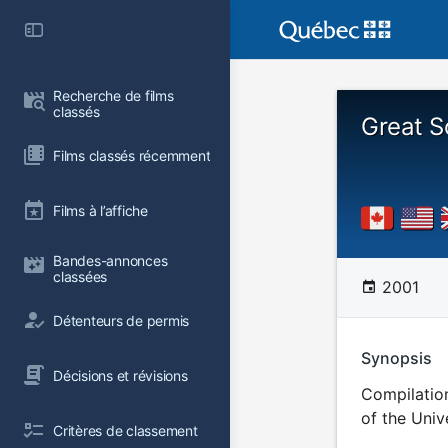
Recherche de films 
classés
Great Sc
Films classés récemment
Films à l’affiche
Bandes-annonces 
classées
2001
Détenteurs de permis
Synopsis
Décisions et révisions
Compilation
of the Univ
Critères de classement