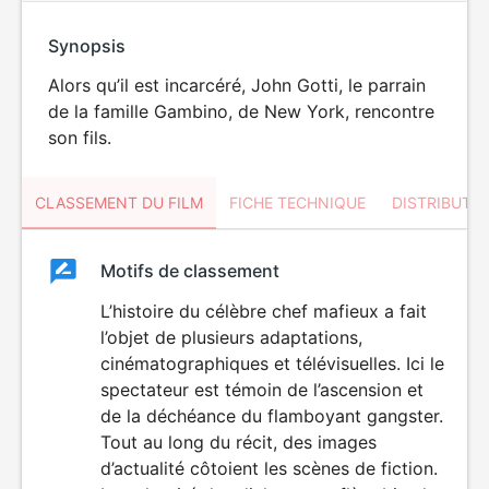
Synopsis
Alors qu’il est incarcéré, John Gotti, le parrain
de la famille Gambino, de New York, rencontre
son fils.
CLASSEMENT DU FILM
FICHE TECHNIQUE
DISTRIBUTE
Classement
Motifs de classement
Classement
du
L’histoire du célèbre chef mafieux a fait
VIOLENCE
LANGAGE
l’objet de plusieurs adaptations,
film
VULGAIRE
cinématographiques et télévisuelles. Ici le
spectateur est témoin de l’ascension et
de la déchéance du flamboyant gangster.
Tout au long du récit, des images
d’actualité côtoient les scènes de fiction.