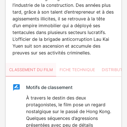
l’industrie de la construction. Des années plus
tard, grâce à son talent d’entrepreneur et à des
agissements illicites, il se retrouve à la tête
d’un empire immobilier qui a déployé ses
tentacules dans plusieurs secteurs lucratifs.
L’officier de la brigade anticorruption Lau Kai
Yuen suit son ascension et accumule des
preuves sur ses activités criminelles.
CLASSEMENT DU FILM
FICHE TECHNIQUE
DISTRIBUTE
Classement
Motifs de classement
Classement
du
À travers le destin des deux
DÉCONSEILLÉ
AUX JEUNES
protagonistes, le film pose un regard
film
ENFANTS
nostalgique sur le passé de Hong Kong.
Quelques séquences d’agressions
présentées avec peu de détails