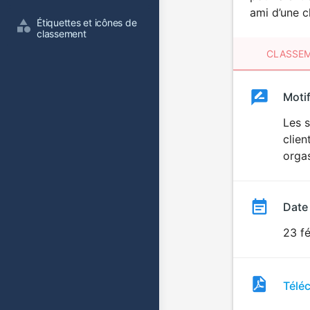
ami d’une cl
Étiquettes et icônes de 
classement
CLASSEM
Clas
Moti
Classemen
du
Les 
clie
film
orgas
Date
23 f
Fichi
Télé
de
clas