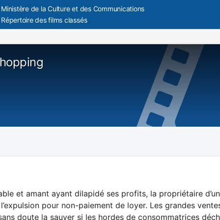
Ministère de la Culture et des Communications
Répertoire des films classés
Shopping
le et amant ayant dilapidé ses profits, la propriétaire d’
l’expulsion pour non-paiement de loyer. Les grandes vente
sans doute la sauver si les hordes de consommatrices déch