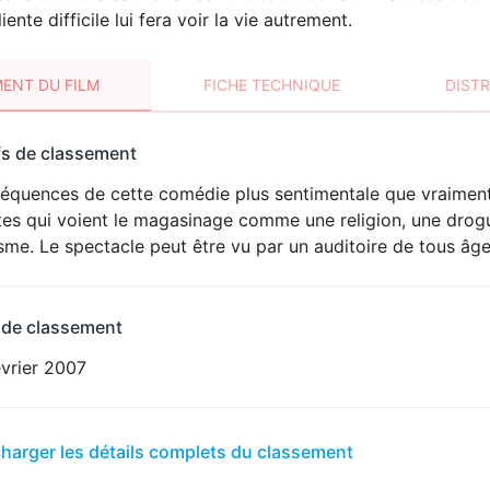
iente difficile lui fera voir la vie autrement.
ENT DU FILM
FICHE TECHNIQUE
DIST
sement
fs de classement
t
séquences de cette comédie plus sentimentale que vraiment 
ntes qui voient le magasinage comme une religion, une dro
me. Le spectacle peut être vu par un auditoire de tous âge
 de classement
évrier 2007
er
charger les détails complets du classement
sement