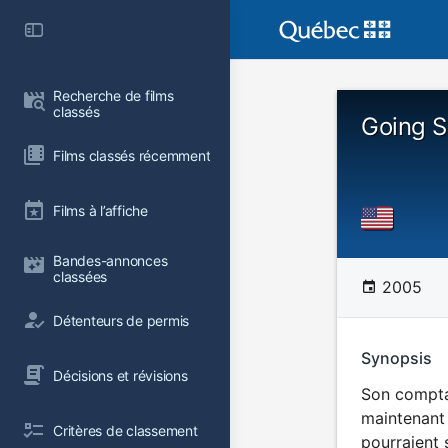
Recherche de films 
classés
Going 
Films classés récemment
Films à l’affiche
Bandes-annonces 
classées
2005
Détenteurs de permis
Synopsis
Décisions et révisions
Son comptab
maintenant 
Critères de classement
pourraient 