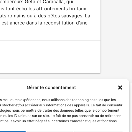
s empereurs Geta et Caracalla, qui
ais font écho les affrontements brutaux
ats romains ou à des bêtes sauvages. La
 est ancrée dans la reconstitution d’une
Gérer le consentement
les meilleures expériences, nous utilisons des technologies telles que les
tion de services
Politique de confidentialité
 stocker et/ou accéder aux informations des appareils. Le fait de consentir
ologies nous permettra de traiter des données telles que le comportement
n ou les ID uniques sur ce site. Le fait de ne pas consentir ou de retirer son
 peut avoir un effet négatif sur certaines caractéristiques et fonctions.