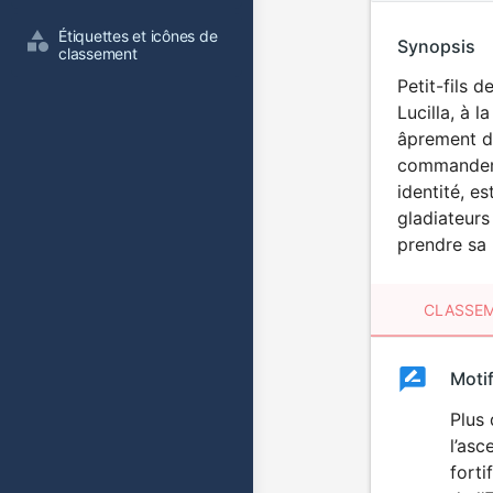
Étiquettes et icônes de 
Synopsis
classement
Petit-fils 
Lucilla, à l
âprement di
commandemen
identité, e
gladiateurs
prendre sa 
CLASSEM
Clas
Moti
Classemen
du
Plus 
l’asc
film
forti