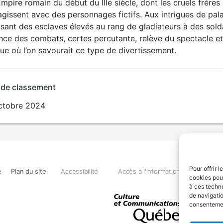
Empire romain du début du IIIe siècle, dont les cruels frère
agissent avec des personnages fictifs. Aux intrigues de pal
sant des esclaves élevés au rang de gladiateurs à des sold
nce des combats, certes percutante, relève du spectacle et
e où l’on savourait ce type de divertissement.
 de classement
ctobre 2024
Pour offrir 
e
Plan du site
Accessibilité
Accès à l'information
Déclara
cookies pour
à ces techn
de navigatio
consentement