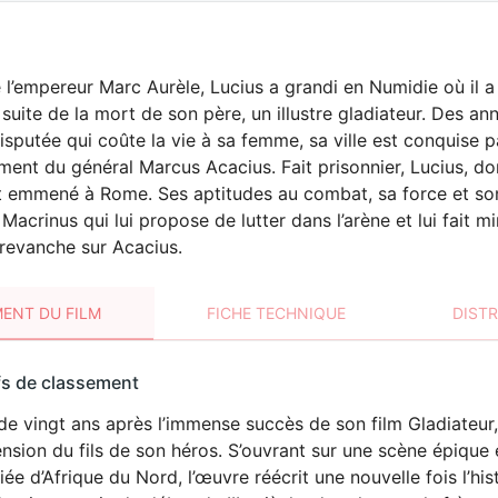
de l’empereur Marc Aurèle, Lucius a grandi en Numidie où il 
a suite de la mort de son père, un illustre gladiateur. Des an
sputée qui coûte la vie à sa femme, sa ville est conquise p
t du général Marcus Acacius. Fait prisonnier, Lucius, don
st emmené à Rome. Ses aptitudes au combat, sa force et son
 Macrinus qui lui propose de lutter dans l’arène et lui fait 
revanche sur Acacius.
ENT DU FILM
FICHE TECHNIQUE
DIST
sement
fs de classement
t
de vingt ans après l’immense succès de son film Gladiateur,
VIOLENCE
ension du fils de son héros. S’ouvrant sur une scène épique 
fiée d’Afrique du Nord, l’œuvre réécrit une nouvelle fois l’hi