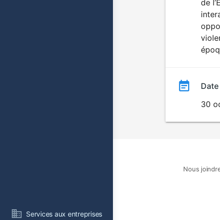
de l’
inter
oppo
viole
époqu
Date
30 o
Nous joindr
Services aux entreprises