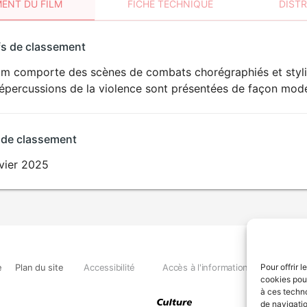
ENT DU FILM
FICHE TECHNIQUE
DIST
sement
fs de classement
t
lm comporte des scènes de combats chorégraphiés et stylis
DÉCONSEILLÉ
AUX JEUNES
répercussions de la violence sont présentées de façon mod
ENFANTS
 de classement
nvier 2025
e
Plan du site
Accessibilité
Accès à l'information
Déclara
Pour offrir 
cookies pour
à ces techn
de navigatio