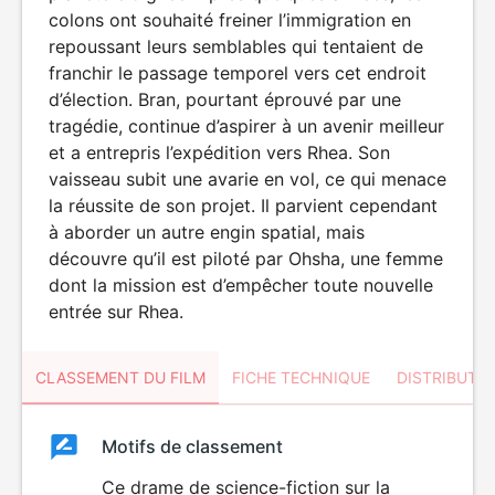
colons ont souhaité freiner l’immigration en
repoussant leurs semblables qui tentaient de
franchir le passage temporel vers cet endroit
d’élection. Bran, pourtant éprouvé par une
tragédie, continue d’aspirer à un avenir meilleur
et a entrepris l’expédition vers Rhea. Son
vaisseau subit une avarie en vol, ce qui menace
la réussite de son projet. Il parvient cependant
à aborder un autre engin spatial, mais
découvre qu’il est piloté par Ohsha, une femme
dont la mission est d’empêcher toute nouvelle
entrée sur Rhea.
CLASSEMENT DU FILM
FICHE TECHNIQUE
DISTRIBUTE
Classement
Motifs de classement
Classement
du
Ce drame de science-fiction sur la
DÉCONSEILLÉ