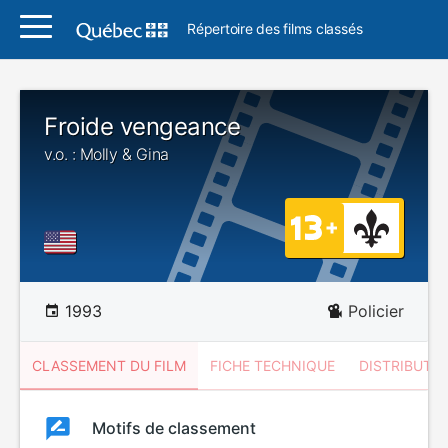
Répertoire des films classés
Froide vengeance
v.o. : Molly & Gina
1993
Policier
CLASSEMENT DU FILM
FICHE TECHNIQUE
DISTRIBUTE
Classement
Motifs de classement
Classement