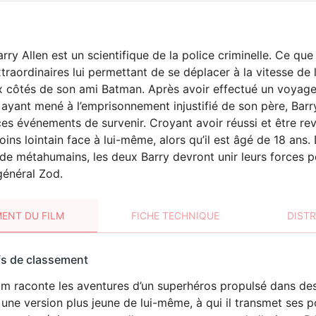
Barry Allen est un scientifique de la police criminelle. Ce qu
traordinaires lui permettant de se déplacer à la vitesse de l
 côtés de son ami Batman. Après avoir effectué un voyage
ayant mené à l’emprisonnement injustifié de son père, Barry
s événements de survenir. Croyant avoir réussi et être reve
ins lointain face à lui-même, alors qu’il est âgé de 18 ans
e métahumains, les deux Barry devront unir leurs forces p
général Zod.
ENT DU FILM
FICHE TECHNIQUE
DIST
sement
fs de classement
t
lm raconte les aventures d’un superhéros propulsé dans des
DÉCONSEILLÉ
AUX JEUNES
une version plus jeune de lui-même, à qui il transmet ses p
ENFANTS