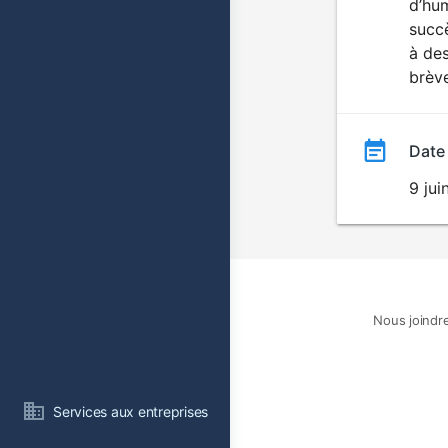
d’hum
succè
à des
brève
Date
9 ju
Nous joindr
Services aux entreprises