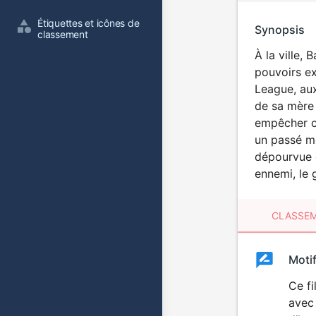
Étiquettes et icônes de 
Synopsis
classement
À la ville, 
pouvoirs ex
League, aux
de sa mère 
empêcher ce
un passé mo
dépourvue d
ennemi, le 
CLASSEM
Clas
Moti
Classemen
du
Ce fi
avec 
film