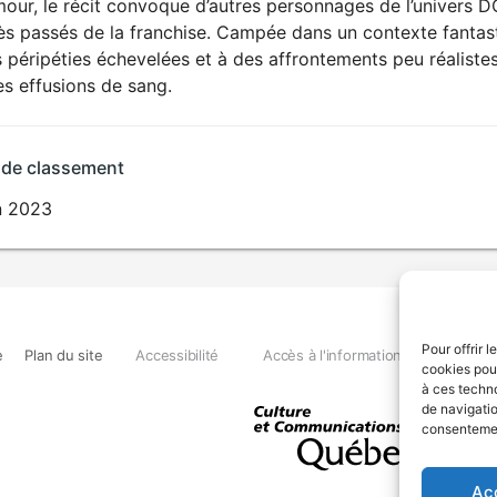
our, le récit convoque d’autres personnages de l’univers DC
s passés de la franchise. Campée dans un contexte fantast
 péripéties échevelées et à des affrontements peu réalistes,
s effusions de sang.
 de classement
in 2023
Pour offrir 
e
Plan du site
Accessibilité
Accès à l'information
Déclara
cookies pour
à ces techn
de navigatio
consentement
Ac