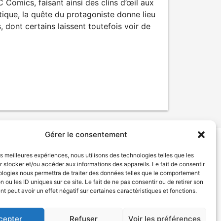
 Comics, faisant ainsi des clins d’œil aux
ique, la quête du protagoniste donne lieu
 dont certains laissent toutefois voir de
Gérer le consentement
les meilleures expériences, nous utilisons des technologies telles que les
tion de services
Politique de confidentialité
 stocker et/ou accéder aux informations des appareils. Le fait de consentir
ologies nous permettra de traiter des données telles que le comportement
n ou les ID uniques sur ce site. Le fait de ne pas consentir ou de retirer son
 peut avoir un effet négatif sur certaines caractéristiques et fonctions.
cepter
Refuser
Voir les préférences