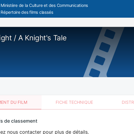
Ministère de la Culture et des Communications
Répertoire des films classés
ight / A Knight's Tale
ENT DU FILM
FICHE TECHNIQUE
DIST
sement
fs de classement
t
lez nous contacter pour plus de détails.