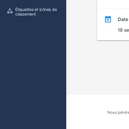
film
Étiquettes et icônes de 
classement
Date
18 s
Nous joindr