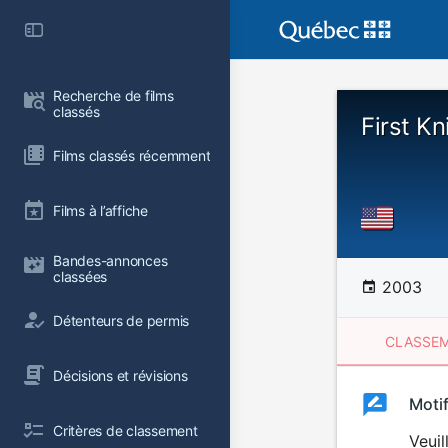
Recherche de films 
classés
First Kn
Films classés récemment
Films à l’affiche
Bandes-annonces 
classées
2003
Détenteurs de permis
CLASSEM
Décisions et révisions
Clas
Moti
Classemen
Critères de classement
du
Veuil