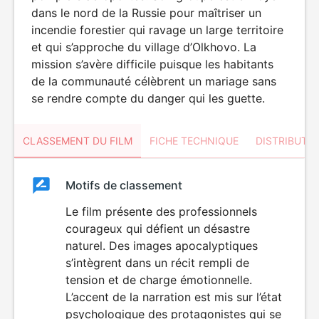
dans le nord de la Russie pour maîtriser un
incendie forestier qui ravage un large territoire
et qui s’approche du village d’Olkhovo. La
mission s’avère difficile puisque les habitants
de la communauté célèbrent un mariage sans
se rendre compte du danger qui les guette.
CLASSEMENT DU FILM
FICHE TECHNIQUE
DISTRIBUTE
Classement
Motifs de classement
Classement
du
Le film présente des professionnels
DÉCONSEILLÉ
AUX JEUNES
courageux qui défient un désastre
film
ENFANTS
naturel. Des images apocalyptiques
s’intègrent dans un récit rempli de
tension et de charge émotionnelle.
L’accent de la narration est mis sur l’état
psychologique des protagonistes qui se