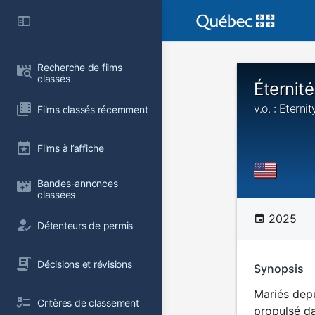
Recherche de films 
classés
Éternité
v.o. : Eternit
Films classés récemment
Films à l’affiche
Bandes-annonces 
classées
2025
Détenteurs de permis
Décisions et révisions
Synopsis
Mariés depu
Critères de classement
propulsé da