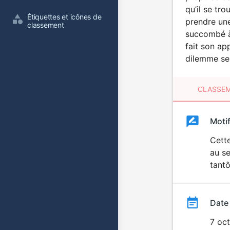
qu’il se tro
Étiquettes et icônes de 
prendre une
classement
succombé à
fait son ap
dilemme se 
CLASSEM
Clas
Moti
Classemen
du
Cette
au se
film
tantô
Date
7 oc