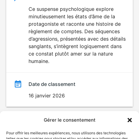
du
Ce suspense psychologique explore
VIOLENCE
minutieusement les états d’âme de la
film
protagoniste et raconte une histoire de
règlement de comptes. Des séquences
d’agressions, présentées avec des détails
sanglants, s’intègrent logiquement dans
ce constat plutôt amer sur la nature
humaine.
Date de classement
16 janvier 2026
Gérer le consentement
Pour offrir les meilleures expériences, nous utilisons des technologies
telles que les cookies pour stocker et/ou accéder aux informations des