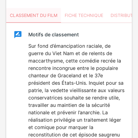
CLASSEMENT DU FILM
FICHE TECHNIQUE
DISTRIBUTE
Classement
Motifs de classement
Classement
du
Sur fond d’émancipation raciale, de
guerre du Viet Nam et de relents de
film
maccarthysme, cette comédie recrée la
rencontre incongrue entre le populaire
chanteur de Graceland et le 37e
président des États-Unis. Inquiet pour sa
patrie, la vedette vieillissante aux valeurs
conservatrices souhaite se rendre utile,
travailler au maintien de la sécurité
nationale et prévenir l’anarchie. La
réalisation privilégie un traitement léger
et comique pour marquer la
reconstitution de cet épisode saugrenu