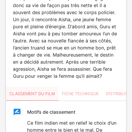
donc sa vie de façon pas très nette et il a
souvent des problèmes avec le corps policier.
Un jour, il rencontre Aisha, une jeune femme
pure et pleine d’énergie. D’abord amis, Guru et
Aisha vont peu à peu tomber amoureux l’un de
l’autre. Avec sa nouvelle fiancée à ses côtés,
l’ancien truand se mue en un homme bon, prêt
à changer de vie. Malheureusement, le destin
en a décidé autrement. Après une terrible
agression, Aisha se fera assassiner. Que fera
Guru pour venger la femme qu’il aimait?
CLASSEMENT DU FILM
FICHE TECHNIQUE
DISTRIBUTE
Classement
Motifs de classement
Classement
du
Ce film indien met en relief le choix d’un
VIOLENCE
homme entre le bien et le mal. De
film