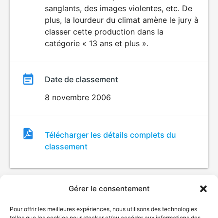
sanglants, des images violentes, etc. De
plus, la lourdeur du climat amène le jury à
classer cette production dans la
catégorie « 13 ans et plus ».
Date de classement
8 novembre 2006
Fichier
Télécharger les détails complets du
de
classement
classement
Gérer le consentement
Pour offrir les meilleures expériences, nous utilisons des technologies
telles que les cookies pour stocker et/ou accéder aux informations des