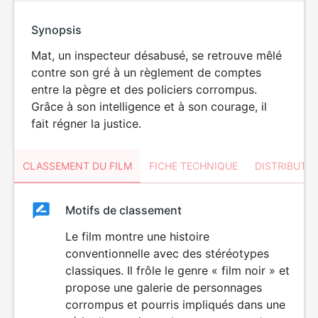
Synopsis
Mat, un inspecteur désabusé, se retrouve mêlé
contre son gré à un règlement de comptes
entre la pègre et des policiers corrompus.
Grâce à son intelligence et à son courage, il
fait régner la justice.
CLASSEMENT DU FILM
FICHE TECHNIQUE
DISTRIBUTE
Classement
Motifs de classement
Classement
du
Le film montre une histoire
VIOLENCE
conventionnelle avec des stéréotypes
film
classiques. Il frôle le genre « film noir » et
propose une galerie de personnages
corrompus et pourris impliqués dans une