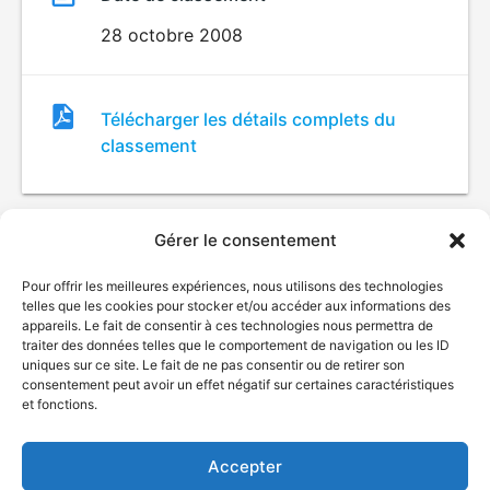
28 octobre 2008
Fichier
Télécharger les détails complets du
de
classement
classement
Gérer le consentement
Pour offrir les meilleures expériences, nous utilisons des technologies
telles que les cookies pour stocker et/ou accéder aux informations des
appareils. Le fait de consentir à ces technologies nous permettra de
traiter des données telles que le comportement de navigation ou les ID
uniques sur ce site. Le fait de ne pas consentir ou de retirer son
© Gouvernement du Québec, 2026
consentement peut avoir un effet négatif sur certaines caractéristiques
et fonctions.
Nous joindre
Plan du site
Accepter
Accessibilité