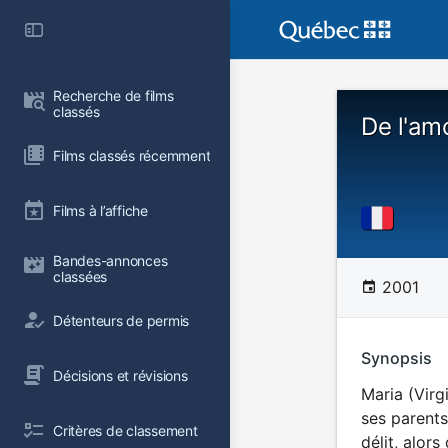
Recherche de films 
classés
De l'am
Films classés récemment
Films à l’affiche
Bandes-annonces 
classées
2001
Détenteurs de permis
Synopsis
Décisions et révisions
Maria (Virg
ses parents.
Critères de classement
délit, alor