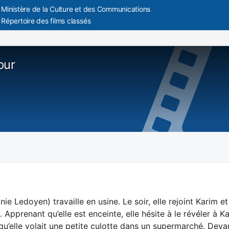
Ministère de la Culture et des Communications
Répertoire des films classés
our
inie Ledoyen) travaille en usine. Le soir, elle rejoint Karim 
 Apprenant qu’elle est enceinte, elle hésite à le révéler à Ka
s qu’elle volait une petite culotte dans un supermarché. Deva