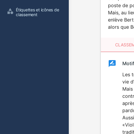
poste de po
Étiquettes et icônes de 
Mais, au lie
classement
enlève Bert
alors que B
CLASSEM
Clas
Moti
Classemen
du
Les t
vie d
film
Mais 
contr
après
pardo
Aussi
«Viol
tradi