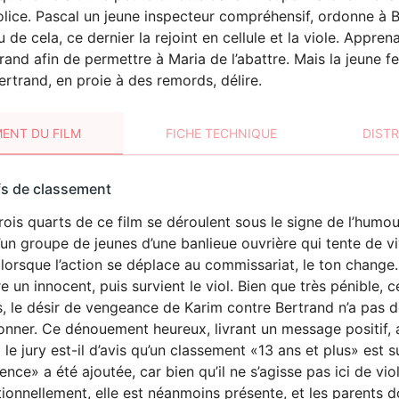
lice. Pascal un jeune inspecteur compréhensif, ordonne à Bert
u de cela, ce dernier la rejoint en cellule et la viole. Appre
rand afin de permettre à Maria de l’abattre. Mais la jeune 
ertrand, en proie à des remords, délire.
ENT DU FILM
FICHE TECHNIQUE
DIST
sement
fs de classement
t
rois quarts de ce film se déroulent sous le signe de l’humo
VIOLENCE
’un groupe de jeunes d’une banlieue ouvrière qui tente de 
lorsque l’action se déplace au commissariat, le ton change. 
e un innocent, puis survient le viol. Bien que très pénible,
, le désir de vengeance de Karim contre Bertrand n’a pas de
nner. Ce dénouement heureux, livrant un message positif, 
 le jury est-il d’avis qu’un classement «13 ans et plus» est s
ence» a été ajoutée, car bien qu’il ne s’agisse pas ici de vi
tionnellement, elle est néanmoins présente, et les parents d