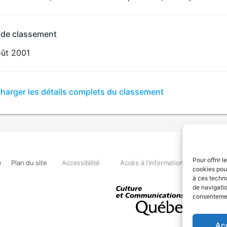
 de classement
oût 2001
er
charger les détails complets du classement
sement
Pour offrir 
e
Plan du site
Accessibilité
Accès à l'information
Déclara
cookies pour
à ces techn
de navigatio
consentement
Ac