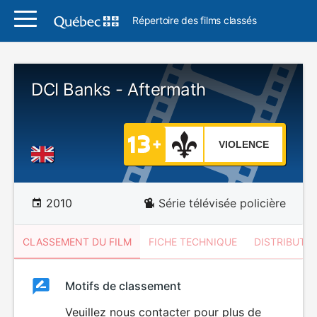
Répertoire des films classés
DCI Banks - Aftermath
VIOLENCE
2010
Série télévisée policière
CLASSEMENT DU FILM
FICHE TECHNIQUE
DISTRIBUTE
Classement
Motifs de classement
Classement
du
Veuillez nous contacter pour plus de