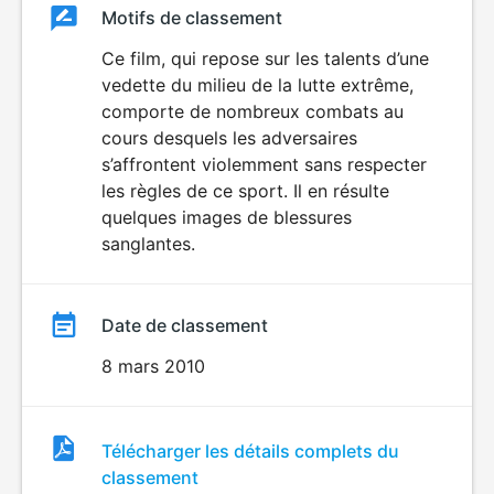
Classement
Motifs de classement
Classement
du
Ce film, qui repose sur les talents d’une
VIOLENCE
vedette du milieu de la lutte extrême,
film
comporte de nombreux combats au
cours desquels les adversaires
s’affrontent violemment sans respecter
les règles de ce sport. Il en résulte
quelques images de blessures
sanglantes.
Date de classement
8 mars 2010
Fichier
Télécharger les détails complets du
de
classement
classement