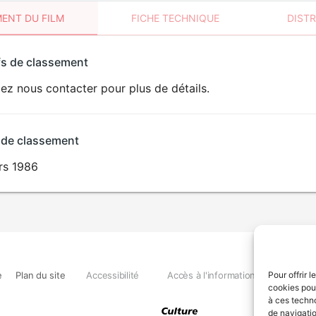
ENT DU FILM
FICHE TECHNIQUE
DIST
sement
fs de classement
t
lez nous contacter pour plus de détails.
 de classement
rs 1986
e
Plan du site
Accessibilité
Accès à l'information
Déclara
Pour offrir 
cookies pour
à ces techn
de navigatio