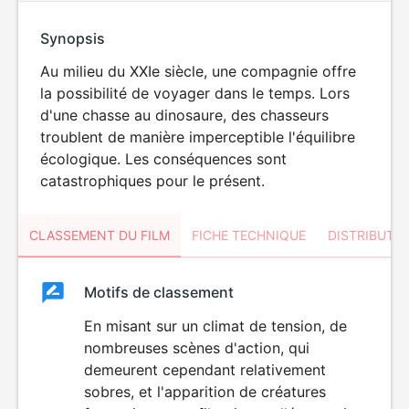
Synopsis
Au milieu du XXIe siècle, une compagnie offre
la possibilité de voyager dans le temps. Lors
d'une chasse au dinosaure, des chasseurs
troublent de manière imperceptible l'équilibre
écologique. Les conséquences sont
catastrophiques pour le présent.
CLASSEMENT DU FILM
FICHE TECHNIQUE
DISTRIBUTE
Classement
Motifs de classement
Classement
du
En misant sur un climat de tension, de
DÉCONSEILLÉ
AUX JEUNES
nombreuses scènes d'action, qui
film
ENFANTS
demeurent cependant relativement
sobres, et l'apparition de créatures