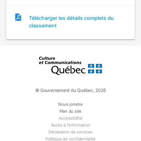
Fichier
Télécharger les détails complets du
de
classement
classement
© Gouvernement du Québec, 2026
Nous joindre
Plan du site
Accessibilité
Accès à l'information
Déclaration de services
Politique de confidentialité