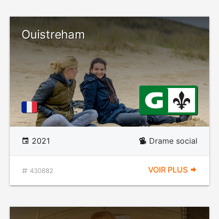
Ouistreham
2021
Drame social
VOIR PLUS
430882