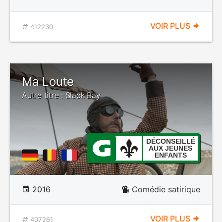
VOIR PLUS
412230
Ma Loute
Autre titre : Slack Bay
DÉCONSEILLÉ
AUX JEUNES
ENFANTS
2016
Comédie satirique
VOIR PLUS
407261