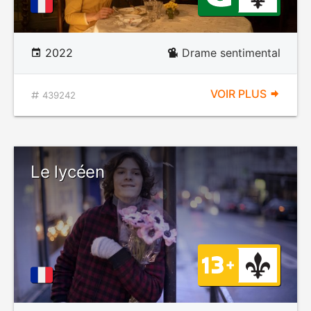
2022
Drame sentimental
VOIR PLUS
439242
Le lycéen