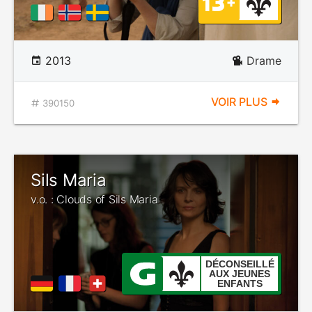
2013
Drame
VOIR PLUS
390150
Sils Maria
v.o. : Clouds of Sils Maria
DÉCONSEILLÉ
AUX JEUNES
ENFANTS