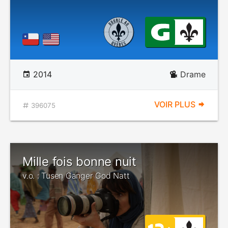
2014
Drame
VOIR PLUS
396075
Mille fois bonne nuit
v.o. : Tusen Ganger God Natt