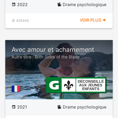
2022
Drame psychologique
VOIR PLUS
435444
Avec amour et acharnement
Autre titre : Both Sides of the Blade
DÉCONSEILLÉ
AUX JEUNES
ENFANTS
2021
Drame psychologique