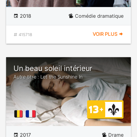
2018
Comédie dramatique
VOIR PLUS
415718
Un beau soleil intérieur
Autre titre : Let the Sunshine In
2017
Drame