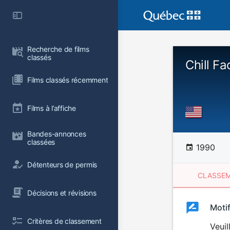
Recherche de films 
classés
Chill Fa
Films classés récemment
Films à l’affiche
Bandes-annonces 
classées
1990
Détenteurs de permis
CLASSEM
Décisions et révisions
Clas
Moti
Classemen
Critères de classement
du
Veuil