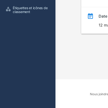
film
Étiquettes et icônes de 
classement
Date
12 m
Nous joindr