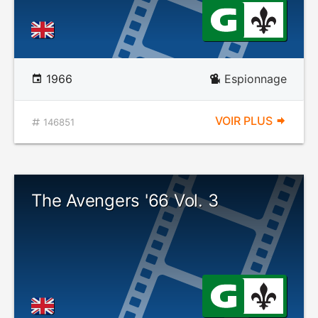
1966
Espionnage
VOIR PLUS
146851
The Avengers '66 Vol. 3