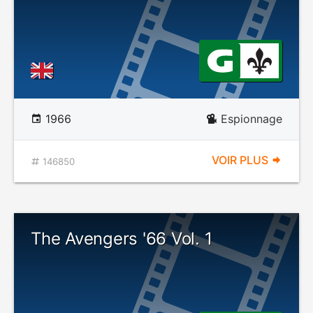
1966
Espionnage
VOIR PLUS
146850
The Avengers '66 Vol. 1