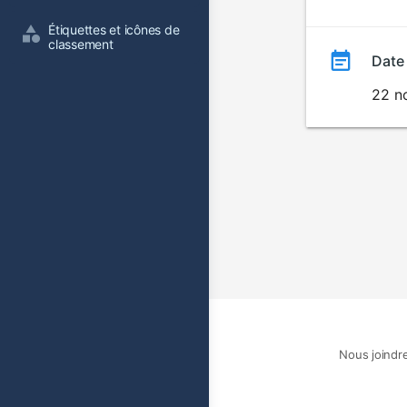
film
Étiquettes et icônes de 
classement
Date
22 n
Nous joindr