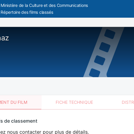
Ministère de la Culture et des Communications
Répertoire des films classés
aaz
ENT DU FILM
FICHE TECHNIQUE
DIST
sement
fs de classement
t
lez nous contacter pour plus de détails.
DÉCONSEILLÉ