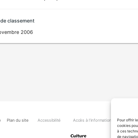
AUX JEUNES
ENFANTS
 de classement
ovembre 2006
e
Plan du site
Accessibilité
Accès à l'information
Déclara
Pour offrir 
cookies pour
à ces techn
de navigatio