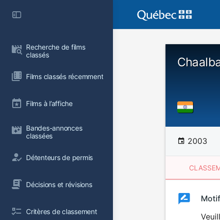
Recherche de films 
classés
Chaalb
Films classés récemment
Films à l’affiche
Bandes-annonces 
classées
2003
Détenteurs de permis
CLASSEM
Décisions et révisions
Clas
Moti
Classemen
Critères de classement
du
Veuil