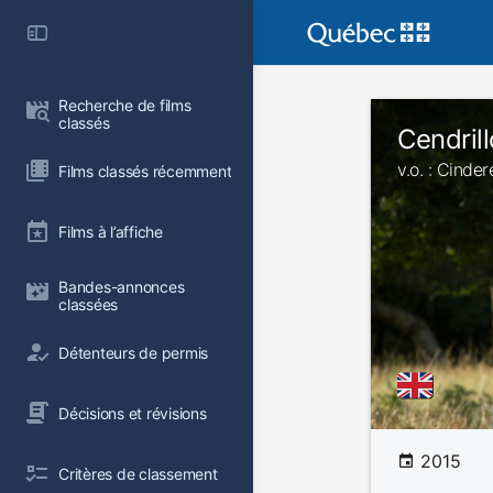
Recherche de films 
classés
Cendril
v.o. : Cinder
Films classés récemment
Films à l’affiche
Bandes-annonces 
classées
Détenteurs de permis
Décisions et révisions
2015
Critères de classement