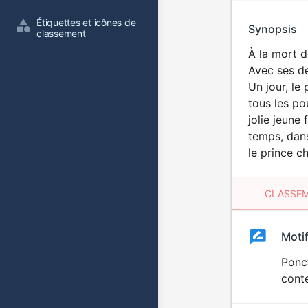
Étiquettes et icônes de 
Synopsis
classement
À la mort d
Avec ses deu
Un jour, le
tous les po
jolie jeune
temps, dans
le prince c
CLASSEM
Clas
Moti
Classemen
du
Ponc
cont
film