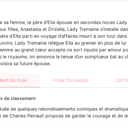
e sa femme, le père d’Ella épouse en secondes noces Lady 
x filles, Anastasia et Drizella, Lady Tremaine s’installe dans
 père d’Ella parti en voyage d’affaires meurt à son tour dan
uvoirs, Lady Tremaine relègue Ella au grenier en plus de lui
 femme au grand cœur accepte ce sort injuste par amour po
 le royaume, on annonce la tenue d’un somptueux bal au ch
hoisira sa future épouse.
ENT DU FILM
FICHE TECHNIQUE
DIST
sement
fs de classement
t
tuée de quelques rebondissements comiques et dramatiques
e de Charles Perrault propose de garder le courage et de d