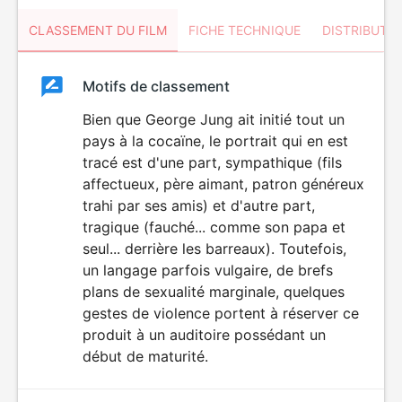
CLASSEMENT DU FILM
FICHE TECHNIQUE
DISTRIBUTE
Classement
Motifs de classement
Classement
du
Bien que George Jung ait initié tout un
pays à la cocaïne, le portrait qui en est
film
tracé est d'une part, sympathique (fils
affectueux, père aimant, patron généreux
trahi par ses amis) et d'autre part,
tragique (fauché... comme son papa et
seul... derrière les barreaux). Toutefois,
un langage parfois vulgaire, de brefs
plans de sexualité marginale, quelques
gestes de violence portent à réserver ce
produit à un auditoire possédant un
début de maturité.