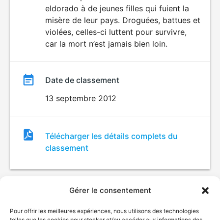
eldorado à de jeunes filles qui fuient la
misère de leur pays. Droguées, battues et
violées, celles-ci luttent pour survivre,
car la mort n’est jamais bien loin.
Date de classement
13 septembre 2012
Fichier
Télécharger les détails complets du
de
classement
classement
Gérer le consentement
Pour offrir les meilleures expériences, nous utilisons des technologies
telles que les cookies pour stocker et/ou accéder aux informations des