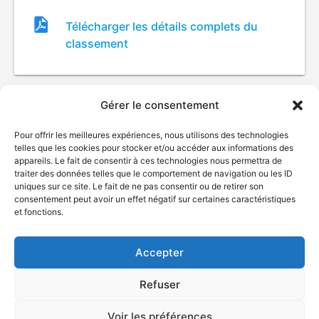
Fichier
Télécharger les détails complets du
de
classement
classement
Gérer le consentement
Pour offrir les meilleures expériences, nous utilisons des technologies
telles que les cookies pour stocker et/ou accéder aux informations des
appareils. Le fait de consentir à ces technologies nous permettra de
traiter des données telles que le comportement de navigation ou les ID
uniques sur ce site. Le fait de ne pas consentir ou de retirer son
© Gouvernement du Québec, 2026
consentement peut avoir un effet négatif sur certaines caractéristiques
et fonctions.
Nous joindre
Plan du site
Accepter
Accessibilité
Accès à l'information
Refuser
Déclaration de services
Politique de confidentialité
Voir les préférences