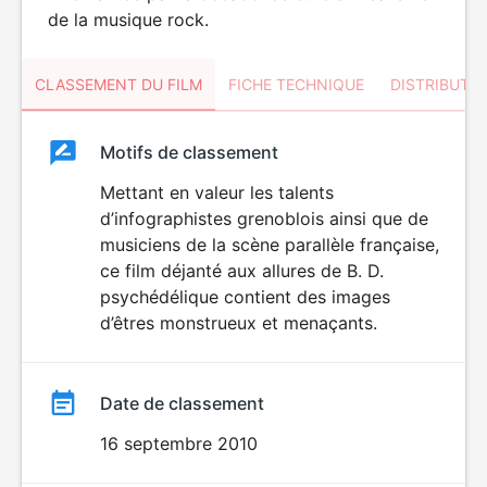
de la musique rock.
CLASSEMENT DU FILM
FICHE TECHNIQUE
DISTRIBUTE
Classement
Motifs de classement
Classement
du
Mettant en valeur les talents
DÉCONSEILLÉ
AUX JEUNES
d’infographistes grenoblois ainsi que de
film
ENFANTS
musiciens de la scène parallèle française,
ce film déjanté aux allures de B. D.
psychédélique contient des images
d’êtres monstrueux et menaçants.
Date de classement
16 septembre 2010