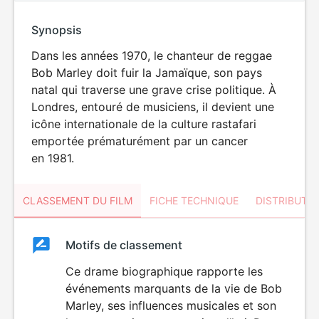
Synopsis
Dans les années 1970, le chanteur de reggae
Bob Marley doit fuir la Jamaïque, son pays
natal qui traverse une grave crise politique. À
Londres, entouré de musiciens, il devient une
icône internationale de la culture rastafari
emportée prématurément par un cancer
en 1981.
CLASSEMENT DU FILM
FICHE TECHNIQUE
DISTRIBUTE
Classement
Motifs de classement
Classement
du
Ce drame biographique rapporte les
DÉCONSEILLÉ
AUX JEUNES
événements marquants de la vie de Bob
film
ENFANTS
Marley, ses influences musicales et son